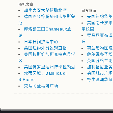
随机文章
加拿大安大略俯瞰北湾
网友推荐
德国巴登符腾堡州卡尔斯鲁
美国纽约华尔
厄
美国南卡罗来
摩洛哥王国Chameaux旅
学校园
馆
罗马尼亚布泽
日本日间护理中心
道
美国纽约外滩景观直播
荷兰动物医院
美国拉斯维加斯克拉克县学
萨尔瓦多圣埃
区
英国苏格兰湖
美国佛罗里达州博卡拉顿湖
加利福尼亚美
梵蒂冈城，Basilica di
德国城市广场
S.Pietro
野生澳洲袋鼠
梵蒂冈圣马可广场