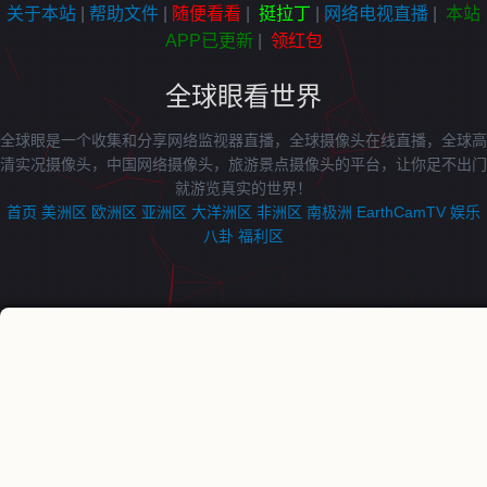
关于本站
|
帮助文件
|
随便看看
|
挺拉丁
|
网络电视直播
|
本站
APP已更新
|
领红包
全球眼看世界
全球眼是一个收集和分享网络监视器直播，全球摄像头在线直播，全球高
清实况摄像头，中国网络摄像头，旅游景点摄像头的平台，让你足不出门
就游览真实的世界！
首页
美洲区
欧洲区
亚洲区
大洋洲区
非洲区
南极洲
EarthCamTV
娱乐
八卦
福利区