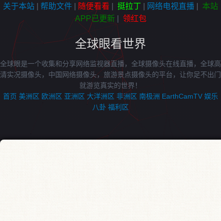
关于本站
|
帮助文件
|
随便看看
|
挺拉丁
|
网络电视直播
|
本站
APP已更新
|
领红包
全球眼看世界
全球眼是一个收集和分享网络监视器直播，全球摄像头在线直播，全球高
清实况摄像头，中国网络摄像头，旅游景点摄像头的平台，让你足不出门
就游览真实的世界！
首页
美洲区
欧洲区
亚洲区
大洋洲区
非洲区
南极洲
EarthCamTV
娱乐
八卦
福利区