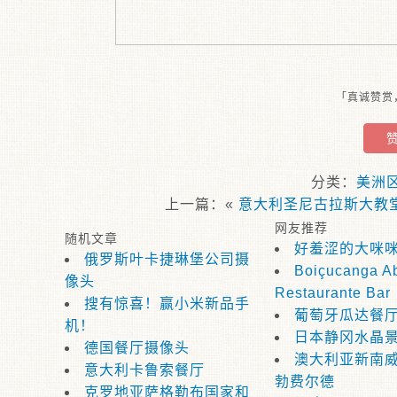
「真诚赞赏
分类：
美洲
上一篇：«
意大利圣尼古拉斯大教
网友推荐
随机文章
好羞涩的大咪
俄罗斯叶卡捷琳堡公司摄
Boiçucanga Ab
像头
Restaurante Bar
搜有惊喜！赢小米新品手
葡萄牙瓜达餐
机！
日本静冈水晶
德国餐厅摄像头
澳大利亚新南
意大利卡鲁索餐厅
勃费尔德
克罗地亚萨格勒布国家和