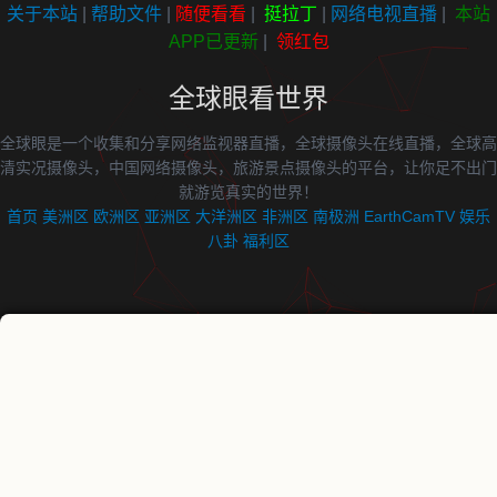
关于本站
|
帮助文件
|
随便看看
|
挺拉丁
|
网络电视直播
|
本站
APP已更新
|
领红包
全球眼看世界
全球眼是一个收集和分享网络监视器直播，全球摄像头在线直播，全球高
清实况摄像头，中国网络摄像头，旅游景点摄像头的平台，让你足不出门
就游览真实的世界！
首页
美洲区
欧洲区
亚洲区
大洋洲区
非洲区
南极洲
EarthCamTV
娱乐
八卦
福利区