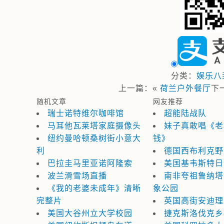
分类：
娱乐八
上一篇：«
荷兰户外餐厅
下
随机文章
网友推荐
瑞士诺特维尔咖啡馆
超能陆战队
马耳他瓦莱塔家庭摄像头
妹子真敢唱《老
纽约曼哈顿桑树街小意大
钱》
利
德国西布利克野
巴拉圭马里亚诺阿隆索
美国基韦斯特日
波兰滑雪场直播
南非夸祖鲁纳塔
《我的老婆未成年》清晰
象公园
完整片
英国高街安迪理
美国大谷州立大学校园
捷克斯洛伐克乡