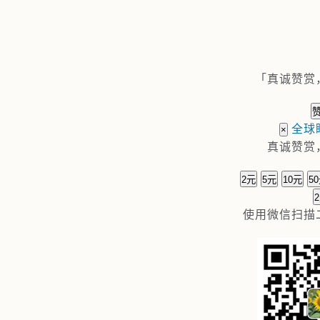
「真诚赞赏
全球
×
真诚赞赏
2元
5元
10元
5
使用
微信
扫描