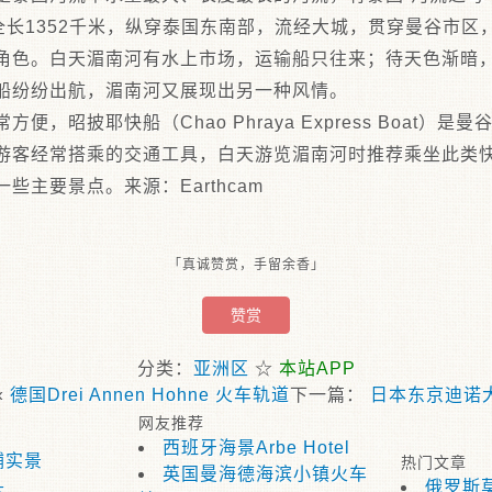
全长1352千米，纵穿泰国东南部，流经大城，贯穿曼谷市区
角色。白天湄南河有水上市场，运输船只往来；待天色渐暗
船纷纷出航，湄南河又展现出另一种风情。
便，昭披耶快船（Chao Phraya Express Boat）
游客经常搭乘的交通工具，白天游览湄南河时推荐乘坐此类
些主要景点。来源：Earthcam
「真诚赞赏，手留余香」
赞赏
分类：
亚洲区
☆
本站APP
«
德国Drei Annen Hohne 火车轨道
下一篇：
日本东京迪诺
网友推荐
西班牙海景Arbe Hotel
铺实景
热门文章
英国曼海德海滨小镇火车
头
俄罗斯