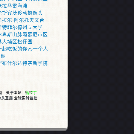
米拉马雷海滩
伦斯宾茨移动摄像头
卡拉尔·阿尔托天文台
斯特菲尔德州立大学
尔卑斯山脉霞慕尼市区
界大埔区松仔园
一起吃饭的你vs一个人
的你
罕布什尔达特茅斯学院
助
.
关于本站
.
挺拉丁
像头直播 全球实时监控