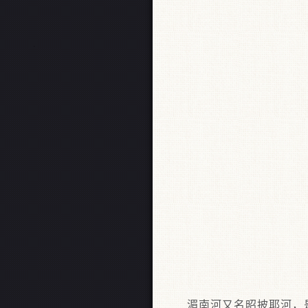
湄南河又名昭披耶河，