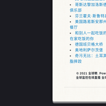
哥斯达黎加洛斯
俱乐部
芬兰霍夫·斯鲁特
美国路易斯安那州p
餐厅
和别人一起吃饭的
在家吃饭的你
德国班贝格大桥
奥地利萨尔茨堡
奇污无比：土耳其
脂摔跤
© 2021 全球眼. Pow
全球监控在线直播 全