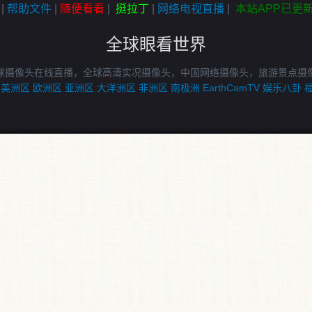
|
帮助文件
|
随便看看
|
挺拉丁
|
网络电视直播
|
本站APP已更
全球眼看世界
球摄像头在线直播，全球高清实况摄像头，中国网络摄像头，旅游景点摄
美洲区
欧洲区
亚洲区
大洋洲区
非洲区
南极洲
EarthCamTV
娱乐八卦