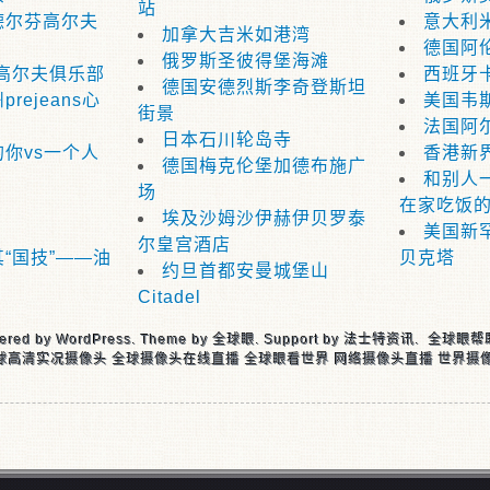
站
德尔芬高尔夫
意大利
加拿大吉米如港湾
德国阿
俄罗斯圣彼得堡海滩
高尔夫俱乐部
西班牙
德国安德烈斯李奇登斯坦
rejeans心
美国韦
街景
法国阿
日本石川轮岛寺
你vs一个人
香港新
德国梅克伦堡加德布施广
和别人
场
在家吃饭
埃及沙姆沙伊赫伊贝罗泰
美国新
尔皇宫酒店
“国技”——油
贝克塔
约旦首都安曼城堡山
Citadel
ered by
WordPress
. Theme by
全球眼
. Support by
法士特资讯
.
全球眼帮
球高清实况摄像头 全球摄像头在线直播 全球眼看世界 网络摄像头直播 世界摄