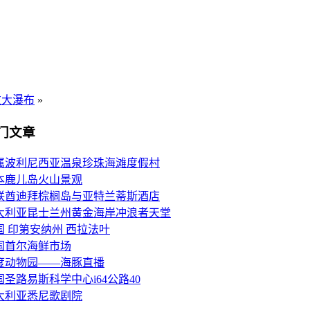
拉大瀑布
»
门文章
属波利尼西亚温泉珍珠海滩度假村
本鹿儿岛火山景观
联酋迪拜棕榈岛与亚特兰蒂斯酒店
大利亚昆士兰州黄金海岸冲浪者天堂
国 印第安纳州 西拉法叶
国首尔海鲜市场
度动物园——海豚直播
国圣路易斯科学中心i64公路40
大利亚悉尼歌剧院