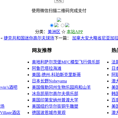
使用
微信
扫描二维码完成支付
分类：
美洲区
☆
本站APP
«
捷克共和国迷你高尔夫球场
下一篇：
加拿大安大略省尼亚加
网友推荐
热
奥地利萨尔茨堡MFC模型飞行俱乐部
法
阿鲁巴塔拉海滩
日
美国-德州-科珀斯克里斯蒂
阿
日本长野Nobeyama
澳
vin’s酒吧
美国俄勒冈州生物乐园鸡和山羊
美
冰岛凯丽尔高尔夫俱乐部
韩
美国印第安纳州普渡大学
百
广场
美国纽约华尔街铜牛雕塑
美
Village酒店
德国波恩城市景观
澳