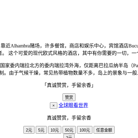
一，靠近Alhambra赌场，许多餐馆，商店和娱乐中心，宾馆酒店B
滩的读者。 这个可爱的现代欧式风格的酒店，其中有你需要的一切，
委内瑞拉北方的委内瑞拉湾外海，仅距离巴拉瓜纳半岛（Paraguan
th）体制。由于气候干燥，常见热带植物数量不多，岛上的景象与
「真诚赞赏，手留余香」
赞赏
全球眼看世界
×
真诚赞赏，手留余香
2元
5元
10元
50元
100元
任意金额
2元