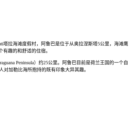
ucuti塔拉海滩度假村，阿鲁巴是位于从奥拉涅斯塔5公里，海滩鹰
一个有趣的和舒适的住宿。
a Peninsula）约25公里。阿鲁巴目前是荷兰王国的一个自
一般人对加勒比海所抱持的既有印象大异其趣。