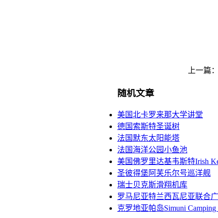
上一篇：
随机文章
美国北卡罗来那大学讲堂
德国索斯特圣诞树
法国默东太阳能塔
法国海洋公园小鱼池
美国佛罗里达基韦斯特Irish Ke
圣彼得堡阿芙乐尔号巡洋舰
瑞士贝克斯滑翔机库
罗马尼亚特兰西瓦尼亚联合
克罗地亚帕岛Simuni Camping 