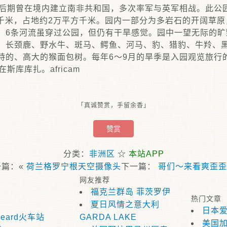
纪后期曾在境内建立南非共和国，多次率军与英军相战。此公
64千米，占地约2万平方千米。园内一部分为多岩石的开阔草
。6条河流虽穿过公园，但仍有干旱感觉。园中一望无际的旷
、长颈鹿、野水牛、斑马、鳄鱼、河马、豹、猎豹、牛羚、
特的、高大的猴面包树。每年6～9月的旱季是入园观览旅行
斯库库扎。africam
「真诚赞赏，手留余香」
赞赏
分类：
非洲区
☆
本站APP
一篇：«
荷兰格罗宁根天空摄像头
下一篇：
哥们～来看爽歪歪
网友推荐
福克兰群岛 菲茨罗伊
热门文章
夏日风情之意大利
日本
ydeard火车站
GARDA LAKE
美国