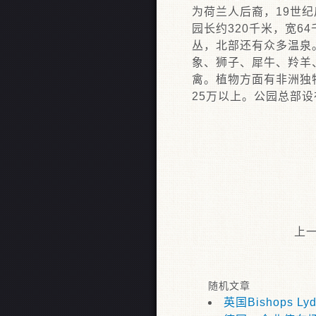
为荷兰人后裔，19世
园长约320千米，宽
丛，北部还有众多温泉
象、狮子、犀牛、羚羊
禽。植物方面有非洲独
25万以上。公园总部设在
上
随机文章
英国Bishops L