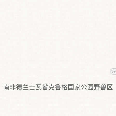
南非德兰士瓦省克鲁格国家公园野兽区