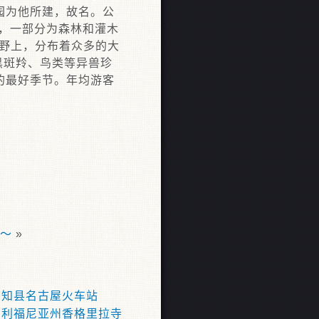
园为他所建，故名。公
原，一部分为森林和灌木
野上，分布着众多的大
黑斑羚、鸟类等异兽珍
的最好季节。年均游客
～
»
爱知县名古屋火车站
加利福尼亚州香格里拉寺