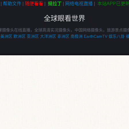
|
帮助文件
|
随便看看
|
挺拉丁
|
网络电视直播
|
本站APP已更
全球眼看世界
球摄像头在线直播，全球高清实况摄像头，中国网络摄像头，旅游景点摄
美洲区
欧洲区
亚洲区
大洋洲区
非洲区
南极洲
EarthCamTV
娱乐八卦