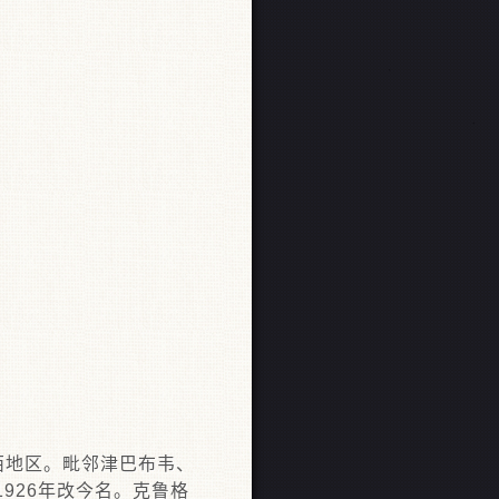
西地区。毗邻津巴布韦、
926年改今名。克鲁格