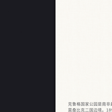
克鲁格国家公园是南非
莫桑比克二国边境。18