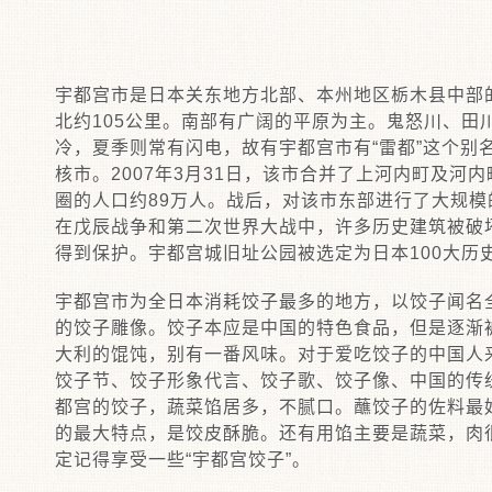
宇都宫市是日本关东地方北部、本州地区栃木县中部
北约105公里。南部有广阔的平原为主。鬼怒川、田
冷，夏季则常有闪电，故有宇都宫市有“雷都”这个别名
核市。2007年3月31日，该市合并了上河内町及河
圈的人口约89万人。战后，对该市东部进行了大规
在戊辰战争和第二次世界大战中，许多历史建筑被破
得到保护。宇都宫城旧址公园被选定为日本100大历
宇都宫市为全日本消耗饺子最多的地方，以饺子闻名
的饺子雕像。饺子本应是中国的特色食品，但是逐渐
大利的馄饨，别有一番风味。对于爱吃饺子的中国人
饺子节、饺子形象代言、饺子歌、饺子像、中国的传
都宫的饺子，蔬菜馅居多，不腻口。蘸饺子的佐料最好
的最大特点，是饺皮酥脆。还有用馅主要是蔬菜，肉
定记得享受一些“宇都宫饺子”。