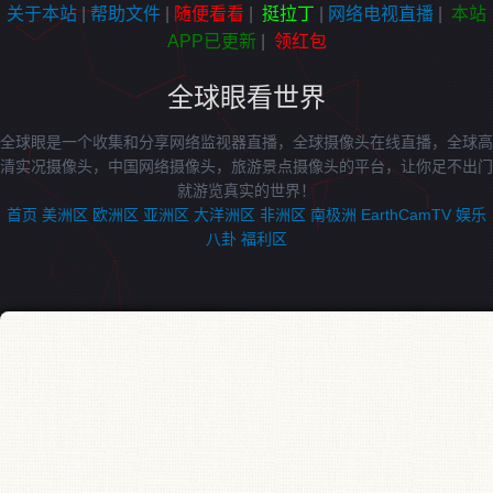
关于本站
|
帮助文件
|
随便看看
|
挺拉丁
|
网络电视直播
|
本站
APP已更新
|
领红包
全球眼看世界
全球眼是一个收集和分享网络监视器直播，全球摄像头在线直播，全球高
清实况摄像头，中国网络摄像头，旅游景点摄像头的平台，让你足不出门
就游览真实的世界！
首页
美洲区
欧洲区
亚洲区
大洋洲区
非洲区
南极洲
EarthCamTV
娱乐
八卦
福利区