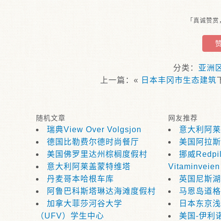
「真诚赞赏
分类：
亚洲
上一篇：«
日本丰冈市生态建筑
随机文章
网友推荐
瑞典View Over Volgsjon
意大利阿莱
德国比勒费尔德时尚餐厅
美国阿拉斯
美国佛罗里达州棕榈度假村
挪威Redpill
意大利阿莱盖蒙特维塔
Vitaminveien
丹麦哥本哈根车库
英国尼斯湖
阿鲁巴科斯塔琳达海滩度假村
马恩岛道格
加拿大菲莎河谷大学
日本东京浅
（UFV）学生中心
美国-伊利