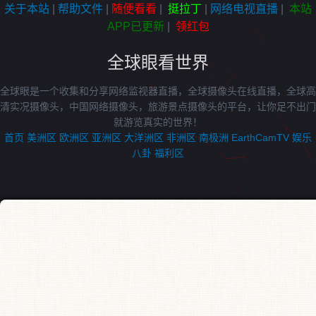
关于本站
|
帮助文件
|
随便看看
|
挺拉丁
|
网络电视直播
|
本站
APP已更新
|
领红包
全球眼看世界
全球眼是一个收集和分享网络监视器直播，全球摄像头在线直播，全球高
清实况摄像头，中国网络摄像头，旅游景点摄像头的平台，让你足不出门
就游览真实的世界！
首页
美洲区
欧洲区
亚洲区
大洋洲区
非洲区
南极洲
EarthCamTV
娱乐
八卦
福利区