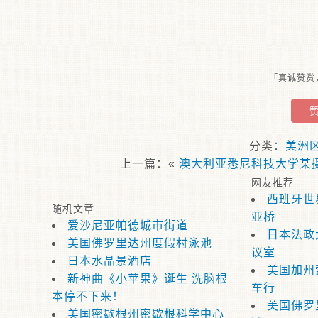
「真诚赞赏
分类：
美洲
上一篇：«
澳大利亚悉尼科技大学某
网友推荐
西班牙世
随机文章
亚桥
爱沙尼亚帕德城市街道
日本法政
美国佛罗里达州度假村泳池
议室
日本水晶景酒店
美国加州
新神曲《小苹果》诞生 洗脑根
车行
本停不下来！
美国佛罗
美国密歇根州密歇根科学中心