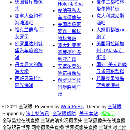
德国餐厅摄像
爱尔兰都柏林
Hotel & Spa
头
塔尔博特街
摩纳哥私人
加拿大圣约翰
意大利威尼斯
车库摄像头
海滩酒吧
酒吧
美国南极阿
福克兰群岛 菲
大妈们都被xie
蒙森—斯科
茨罗伊
跑了
特科考站
佛罗里达州城
美国阿拉斯加
澳大利亚阿
堡汽车旅馆海
州（Alaska）
德莱德维多
滩
街道
利亚广场
丹麦最大的跨
国外1美元每晚
安道尔奥尔
海大桥
寻求囚犯监狱
迪诺摄像头
西班牙马拉加
希腊克里特岛
俄罗斯圣彼
阳光海滩
蓝宫度假村
得堡胜利广
场
© 2021 全球眼. Powered by
WordPress
. Theme by
全球眼
.
Support by
法士特资讯
.
全球眼帮助
.
关于本站
.
挺拉丁
全球监控在线直播 全球高清实况摄像头 全球摄像头在线直播
全球眼看世界 网络摄像头直播 世界摄像头直播 全球实时监控