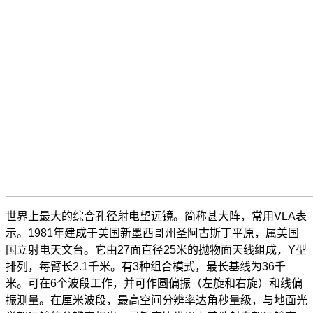
世界上最大的综合孔径射电望远镜。简称甚大阵，常用VLA表
示。1981年建成于美国新墨西哥州圣阿古斯丁平原，属美国
国立射电天文台。它由27面直径25米的抛物面天线组成，Y型
排列，每臂长2.1千米。有3种组合模式，最长基线为36千
米。可在6个波段工作，并可作圆偏振（左旋和右旋）和线偏
振测量。在厘米波段，最高空间分辨率达角秒量级，与地面光