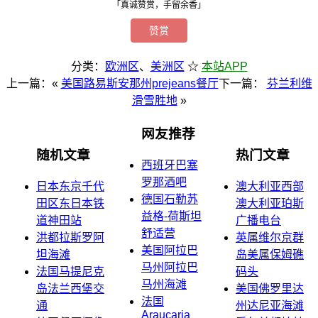
「真诚赞赏，手留余香」
赞赏
分类：
欧洲区
、
美洲区
☆
本站APP
上一篇：«
美国路易斯安那州prejeans餐厅
下一篇：
芬兰利维
滑雪胜地
»
网友推荐
随机文章
热门文章
西班牙巴塞
罗那酒吧
日本东京千代
澳大利亚西部
德国石勒苏
田区东日本铁
澳大利亚珀斯
益格-荷斯坦
道神田站
广播电台
舒适营
洪都拉斯罗阿
英属维尔京群
美国阿拉巴
坦海滩
岛美属保姆礁
马州阿拉巴
法国马提尼克
码头
马州海滩
岛法兰西堡交
美国佛罗里达
法国
通
州达尼亚海滩
Araucaria