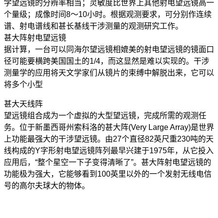
学望远镜的分辨率相当；灵敏度比世界上其他射电望远镜高一
个量级；成像时间8～10小时。根据观测要求，可分别作连续
谱、射电谱线和甚长基线干涉测量的观测研究工作。
甚大阵射电望远镜
据计算，一台可以同海尔望远镜相媲美的射电望远镜的镜面口
径可能要横跨美国国土的1/4，而这显然是难以实现的。干涉
测量学的应用将天文学家们从镜片的束缚中解脱出来，它可以
将多个小型
甚大天线阵
望远镜组合成为一个虚拟的大型望远镜，完成所需的观测任
务。位于新墨西哥州索科洛的甚大阵(Very Large Array)是世界
上功能最强大的干涉望远镜。由27个直径82英尺重230吨的天
线构成的Y字形射电望远镜阵列最早兴建于1975年，从它投入
应用后，“整个星空一下子变得清晰了”。甚大阵射电望远镜的
功能极为强大，它能够看到100英里以外的一个发射无线电信
号的高尔夫球大的物体。