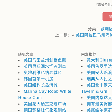
「真诚赞赏
分类：
欧洲
上一篇：«
美国阿拉巴马州海
随机文章
网友推荐
美国马里兰州剑桥鱼鹰
意大利Giusep
英国尼斯湖水怪监测点
美国佛罗里
奥地利维也纳老城区
美国安大略
韩国首尔一机房
瑞典从人民
美国纽约长岛海滩
美国北卡罗来纳州
Marina Cay Robb White
Tavern & Grill
House Cam
美国内华达
美国蒙大纳杰克逊广场
拥有最美臀
德国楚格峰气象观测站
美属维尔京群岛