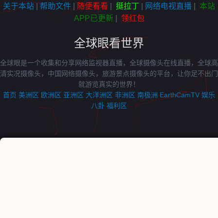
关于本站
|
帮助文件
|
随便看看
|
挺拉丁
|
网络电视直播
|
本站
APP已更新
|
领红包
全球眼看世界
全球眼是一个收集和分享网络监视器直播，全球摄像头在线直播，全球高
清实况摄像头，中国网络摄像头，旅游景点摄像头的平台，让你足不出门
就游览真实的世界！
首页
美洲区
欧洲区
亚洲区
大洋洲区
非洲区
南极洲
EarthCamTV
娱乐
八卦
福利区